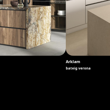
Inalco MDi
totem gris