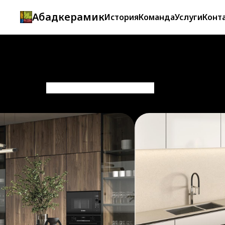
Абадкерамик
История
Команда
Услуги
Конт
сделано в abadgidrojet.ru