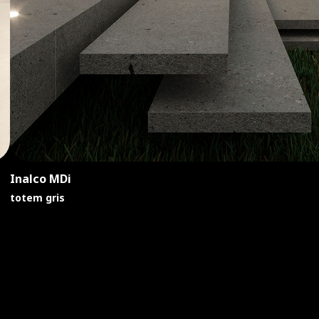
Fondovalle
infinito 2.0 river jade