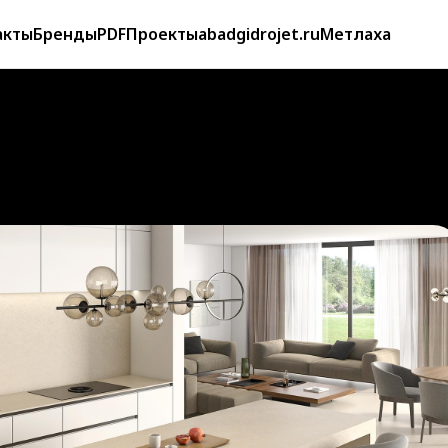
акты
Бренды
PDF
Проекты
abadgidrojet.ru
Метлаха